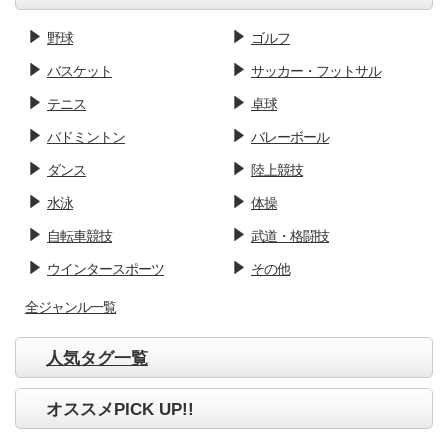
野球
ゴルフ
バスケット
サッカー・フットサル
テニス
卓球
バドミントン
バレーボール
ダンス
陸上競技
水泳
体操
自転車競技
武道・格闘技
ウインタースポーツ
その他
全ジャンル一覧
人気タグ一覧
オススメPICK UP!!