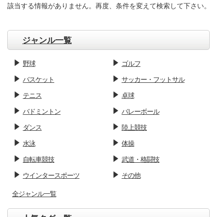
該当する情報がありません。再度、条件を変えて検索して下さい。
ジャンル一覧
野球
ゴルフ
バスケット
サッカー・フットサル
テニス
卓球
バドミントン
バレーボール
ダンス
陸上競技
水泳
体操
自転車競技
武道・格闘技
ウインタースポーツ
その他
全ジャンル一覧